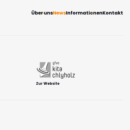
Navigation
Über uns
News
Informationen
Kontakt
überspringen
Zur Website