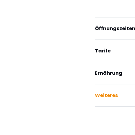
Navigation
überspringen
Öffnungszeite
Tarife
Ernährung
Weiteres