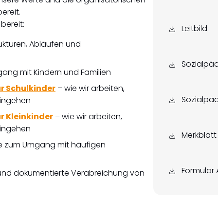
ereit.
bereit:
Leitbild
rukturen, Abläufen und
Sozialpäd
gang mit Kindern und Familien
r Schulkinder
– wie wir arbeiten,
Sozialpäd
 eingehen
r Kleinkinder
– wie wir arbeiten,
 eingehen
Merkblatt
ise zum Umgang mit häufigen
Formular 
e und dokumentierte Verabreichung von