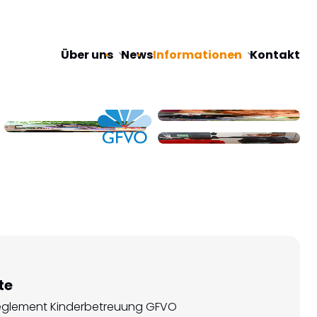
Navigation
Über uns
News
Informationen
Kontakt
überspringen
te
reglement Kinderbetreuung GFVO