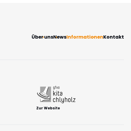
Navigation
Über uns
News
Informationen
Kontakt
überspringen
Zur Website