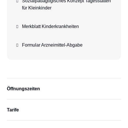
Sozialpädagogisches Konzept Tagesstätten
für Kleinkinder
Merkblatt Kinderkrankheiten
Formular Arzneimittel-Abgabe
Navigation
überspringen
Öffnungszeiten
Tarife